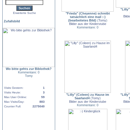
"Lilly
Erweiterte Suche
"Frieda" (Cheyenne) schreibt
Bild
tatsächlich eine mail :-)
(bearbeitetes Bild)
(
Tomy
)
Zufallsbild
Bilder aus der Kinderstube
Kommentare: 0
Wo bitte gehts zur Biblothek?
Kommentare: 0
Tomy
Visits Gestern:
1
Visits Heute:
3
"Lilly" (Coleen) zu Hause im
"Lilly
Max User Online:
59
Saarland4
(
Tomy
)
Bilder aus der Kinderstube
Bild
Max Visits/Day:
883
Kommentare: 0
Counter Full:
2275040