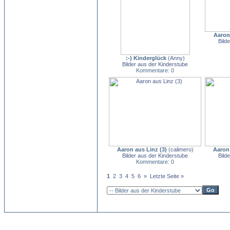
Aaron
Bild
:-) Kinderglück
(
Anny
)
Bilder aus der Kinderstube
Kommentare: 0
Aaron aus Linz (3)
(
calimero
)
Aaron 
Bilder aus der Kinderstube
Bild
Kommentare: 0
1
2
3
4
5
6
»
Letzte Seite »