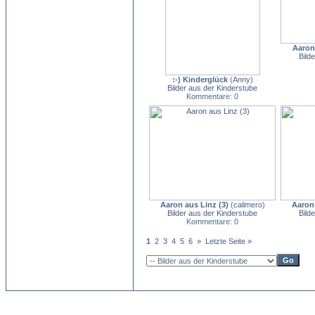
Aaron
Bild
:-) Kinderglück
(
Anny
)
Bilder aus der Kinderstube
Kommentare: 0
Aaron aus Linz (3)
(
calimero
)
Aaron 
Bilder aus der Kinderstube
Bild
Kommentare: 0
1
2
3
4
5
6
»
Letzte Seite »