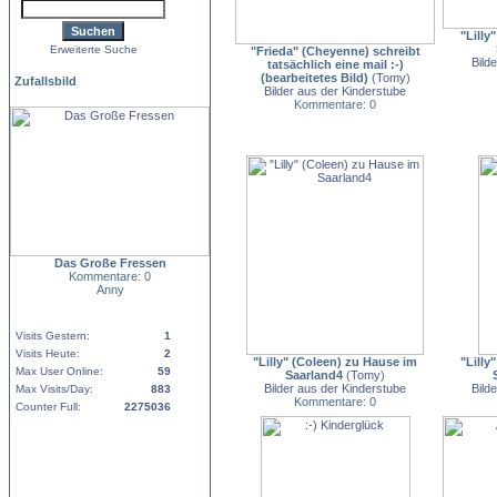
"Lilly
Erweiterte Suche
"Frieda" (Cheyenne) schreibt
Bild
tatsächlich eine mail :-)
(bearbeitetes Bild)
(
Tomy
)
Zufallsbild
Bilder aus der Kinderstube
Kommentare: 0
Das Große Fressen
Kommentare: 0
Anny
Visits Gestern:
1
Visits Heute:
2
"Lilly" (Coleen) zu Hause im
"Lilly
Max User Online:
59
Saarland4
(
Tomy
)
Bilder aus der Kinderstube
Bild
Max Visits/Day:
883
Kommentare: 0
Counter Full:
2275036