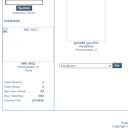
Erweiterte Suche
Zufallsbild
gerrit04
(
gerrit04
)
Hündinnen
Kommentare: 0
IMG 4612
Kommentare: 0
Tomy
Visits Gestern:
1
Visits Heute:
2
Max User Online:
59
Max Visits/Day:
883
Counter Full:
2275036
Pow
Copyright