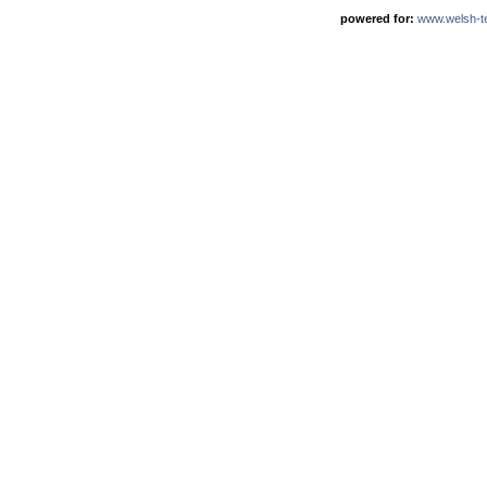
powered for:
www.welsh-ter