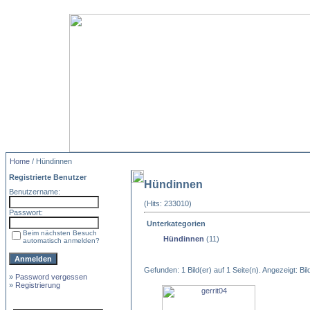
Home
/ Hündinnen
Registrierte Benutzer
Hündinnen
Benutzername:
(Hits: 233010)
Passwort:
Unterkategorien
Beim nächsten Besuch
Hündinnen
(11)
automatisch anmelden?
Gefunden: 1 Bild(er) auf 1 Seite(n). Angezeigt: Bild
»
Password vergessen
»
Registrierung