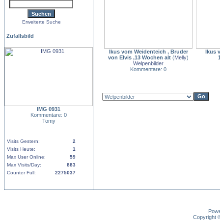
Erweiterte Suche
Zufallsbild
Ikus vom Weidenteich , Bruder
Ikus 
von Elvis ,13 Wochen alt
(
Melly
)
Welpenbilder
Kommentare: 0
IMG 0931
Kommentare: 0
Tomy
Visits Gestern:
2
Visits Heute:
1
Max User Online:
59
Max Visits/Day:
883
Counter Full:
2275037
Pow
Copyright