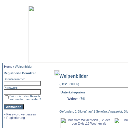
Home
/ Welpenbilder
Registrierte Benutzer
Welpenbilder
Benutzername:
(Hits: 620056)
Passwort:
Unterkategorien
Beim nächsten Besuch
Welpen
(79)
automatisch anmelden?
Gefunden: 2 Bild(er) auf 1 Seite(n). Angezeigt: Bild
»
Password vergessen
»
Registrierung