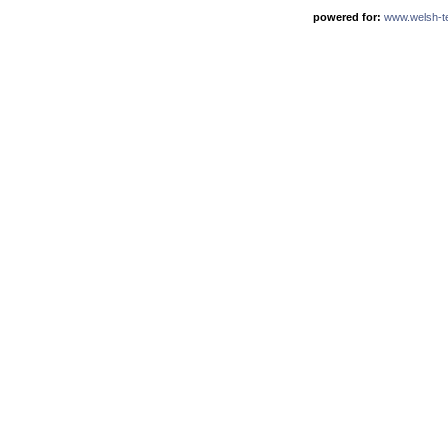
powered for:
www.welsh-ter