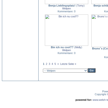
Benja Lieblingsplatz!
(
Tomy
)
Benja schlä
Welpen
Kommentare: 0
Ko
Bin ich nu cool??
(
Melly
)
Bruno´s (Col
Welpen
Kommentare: 0
Ko
1
2
3
4
5
»
Letzte Seite »
Pow
Copyright
powered for:
www.welsh-ter