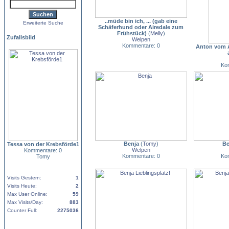
..müde bin ich, ... (gab eine
Erweiterte Suche
Schäferhund oder Airedale zum
Frühstück)
(
Melly
)
Zufallsbild
Welpen
Kommentare: 0
Anton vom 
Ko
Benja
(
Tomy
)
Be
Tessa von der Krebsförde1
Welpen
Kommentare: 0
Kommentare: 0
Ko
Tomy
Visits Gestern:
1
Visits Heute:
2
Max User Online:
59
Max Visits/Day:
883
Counter Full:
2275036