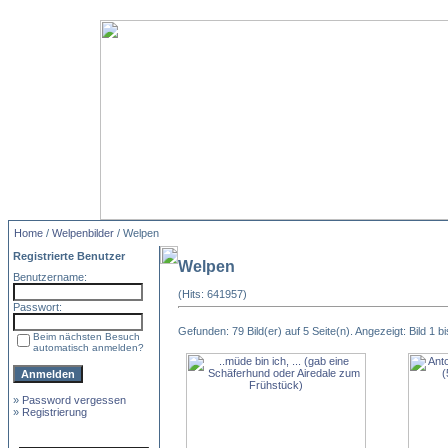
Home
/
Welpenbilder
/ Welpen
Registrierte Benutzer
Welpen
Benutzername:
(Hits: 641957)
Passwort:
Gefunden: 79 Bild(er) auf 5 Seite(n). Angezeigt: Bild 1 bi
Beim nächsten Besuch
automatisch anmelden?
»
Password vergessen
»
Registrierung