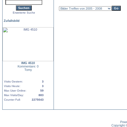
Erweiterte Suche
Zufallsbild
IMG 4510
Kommentare: 0
Tomy
Visits Gestern:
3
Visits Heute:
3
Max User Online:
59
Max Visits/Day:
883
Counter Full:
2275043
Pow
Copyright