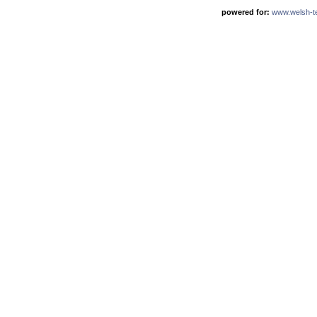
powered for:
www.welsh-ter