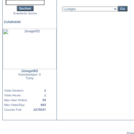
Erweiterte Suche
Zufallsbild
1image002
Kommentare: 0
Tomy
Visits Gestern:
2
Visits Heute:
1
Max User Online:
59
Max Visits/Day:
883
Counter Full:
2275037
Pow