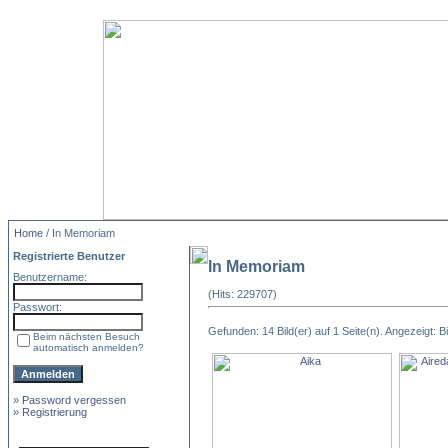
Home
/ In Memoriam
Registrierte Benutzer
In Memoriam
Benutzername:
(Hits: 229707)
Passwort:
Gefunden: 14 Bild(er) auf 1 Seite(n). Angezeigt: Bi
Beim nächsten Besuch
automatisch anmelden?
»
Password vergessen
»
Registrierung