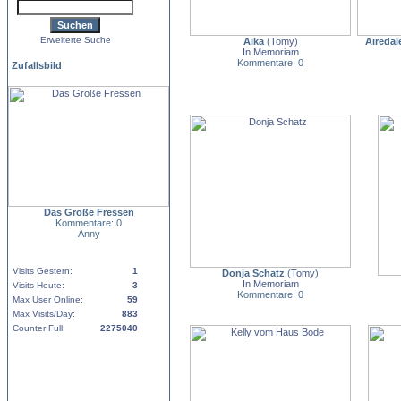
Erweiterte Suche
Aika
(
Tomy
)
Aireda
In Memoriam
Kommentare: 0
Zufallsbild
Das Große Fressen
Kommentare: 0
Anny
Visits Gestern:
1
Donja Schatz
(
Tomy
)
In Memoriam
Visits Heute:
3
Kommentare: 0
Max User Online:
59
Max Visits/Day:
883
Counter Full:
2275040