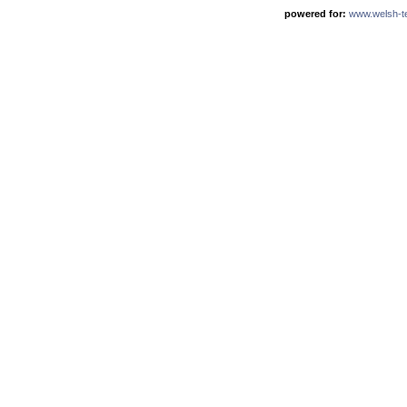
powered for:
www.welsh-ter