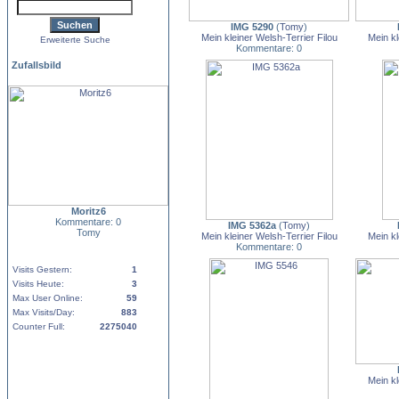
IMG 5290
(
Tomy
)
Mein kleiner Welsh-Terrier Filou
Mein kl
Erweiterte Suche
Kommentare: 0
Zufallsbild
Moritz6
Kommentare: 0
IMG 5362a
(
Tomy
)
Tomy
Mein kleiner Welsh-Terrier Filou
Mein kl
Kommentare: 0
Visits Gestern:
1
Visits Heute:
3
Max User Online:
59
Max Visits/Day:
883
Counter Full:
2275040
Mein kl