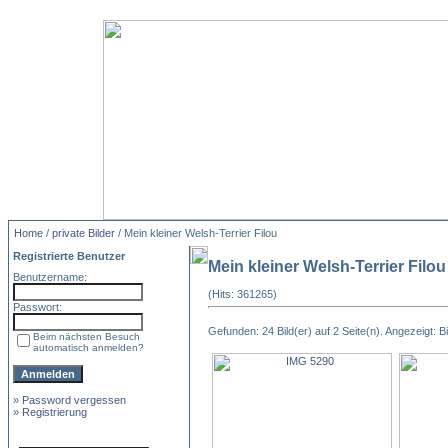
Home
/
private Bilder
/ Mein kleiner Welsh-Terrier Filou
Registrierte Benutzer
Mein kleiner Welsh-Terrier Filou
Benutzername:
(Hits: 361265)
Passwort:
Gefunden: 24 Bild(er) auf 2 Seite(n). Angezeigt: Bi
Beim nächsten Besuch
automatisch anmelden?
»
Password vergessen
»
Registrierung