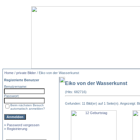
Home
/
private Bilder
/ Eiko von der Wasserkunst
Registrierte Benutzer
Eiko von der Wasserkunst
Benutzername:
(Hits: 682716)
Passwort:
Gefunden: 11 Bild(er) auf 1 Seite(n). Angezeigt: Bil
Beim nächsten Besuch
automatisch anmelden?
»
Password vergessen
»
Registrierung