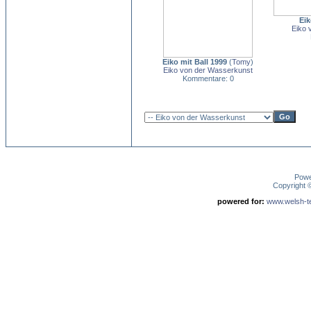
Eik
Eiko 
Eiko mit Ball 1999
(
Tomy
)
Eiko von der Wasserkunst
Kommentare: 0
Pow
Copyright
powered for:
www.welsh-ter