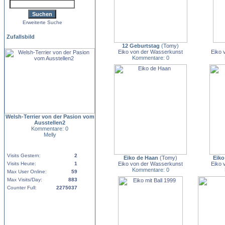
Erweiterte Suche
Zufallsbild
12 Geburtstag
(
Tomy
)
Eiko von der Wasserkunst
Eiko 
Kommentare: 0
Welsh-Terrier von der Pasion vom
Ausstellen2
Kommentare: 0
Melly
Visits Gestern:
2
Eiko de Haan
(
Tomy
)
Eiko
Visits Heute:
1
Eiko von der Wasserkunst
Eiko 
Kommentare: 0
Max User Online:
59
Max Visits/Day:
883
Counter Full:
2275037