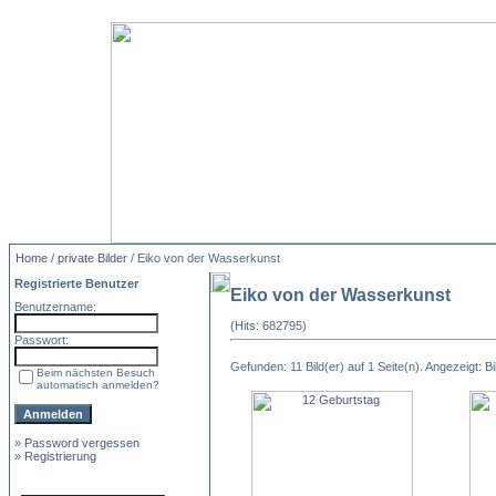
Home
/
private Bilder
/ Eiko von der Wasserkunst
Registrierte Benutzer
Eiko von der Wasserkunst
Benutzername:
(Hits: 682795)
Passwort:
Gefunden: 11 Bild(er) auf 1 Seite(n). Angezeigt: Bil
Beim nächsten Besuch
automatisch anmelden?
»
Password vergessen
»
Registrierung