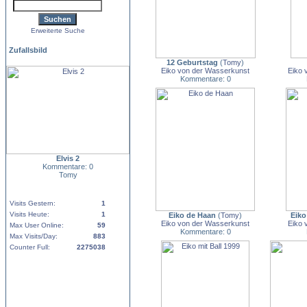
Erweiterte Suche
Zufallsbild
12 Geburtstag
(
Tomy
)
Eiko von der Wasserkunst
Eiko 
Kommentare: 0
Elvis 2
Kommentare: 0
Tomy
Visits Gestern:
1
Visits Heute:
1
Eiko de Haan
(
Tomy
)
Eiko
Eiko von der Wasserkunst
Eiko 
Max User Online:
59
Kommentare: 0
Max Visits/Day:
883
Counter Full:
2275038