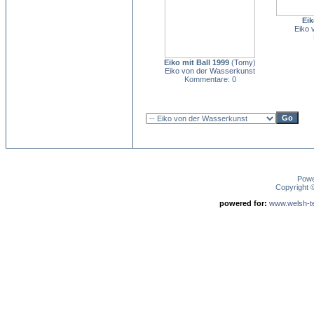
Eik
Eiko 
Eiko mit Ball 1999
(
Tomy
)
Eiko von der Wasserkunst
Kommentare: 0
Pow
Copyright
powered for:
www.welsh-ter