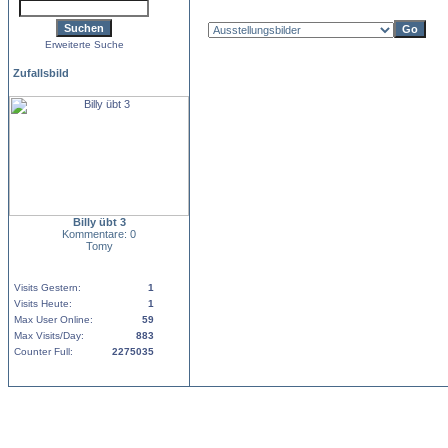
Erweiterte Suche
Zufallsbild
Billy übt 3
Kommentare: 0
Tomy
Visits Gestern:
1
Visits Heute:
1
Max User Online:
59
Max Visits/Day:
883
Counter Full:
2275035