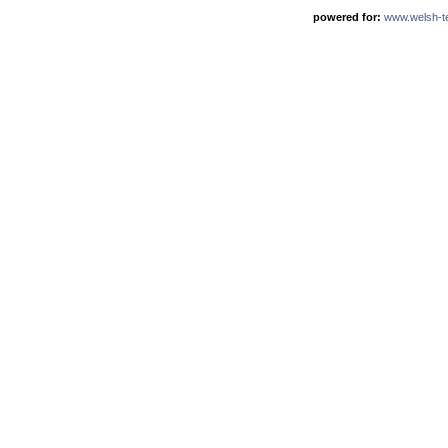
powered for:
www.welsh-ter