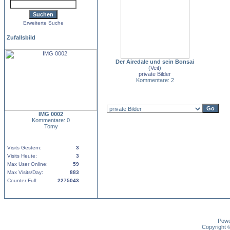
Erweiterte Suche
Zufallsbild
Der Airedale und sein Bonsai
(
Veit
)
private Bilder
Kommentare: 2
IMG 0002
Kommentare: 0
Tomy
Visits Gestern:
3
Visits Heute:
3
Max User Online:
59
Max Visits/Day:
883
Counter Full:
2275043
Pow
Copyright