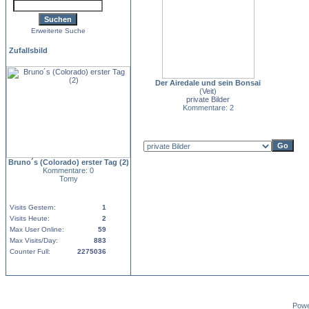
Erweiterte Suche
Zufallsbild
Der Airedale und sein Bonsai
(
Veit
)
private Bilder
Kommentare: 2
Bruno´s (Colorado) erster Tag (2)
Kommentare: 0
Tomy
Visits Gestern:
1
Visits Heute:
2
Max User Online:
59
Max Visits/Day:
883
Counter Full:
2275036
Pow