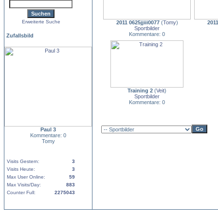
Erweiterte Suche
2011 0625jjiii0077
(
Tomy
)
2011
Sportbilder
Kommentare: 0
Zufallsbild
Training 2
(
Veit
)
Sportbilder
Kommentare: 0
Paul 3
Kommentare: 0
Tomy
Visits Gestern:
3
Visits Heute:
3
Max User Online:
59
Max Visits/Day:
883
Counter Full:
2275043