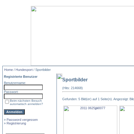
Home
/
Hundesport
/ Sportbilder
Registrierte Benutzer
Sportbilder
Benutzername:
(Hits: 214668)
Passwort:
Gefunden: 5 Bild(er) auf 1 Seite(n). Angezeigt: Bild
Beim nächsten Besuch
automatisch anmelden?
»
Password vergessen
»
Registrierung