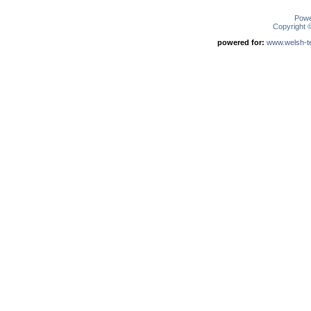
Pow
Copyright
powered for:
www.welsh-ter