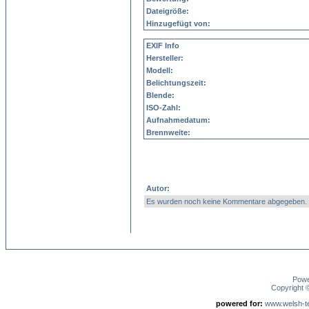
Dateigröße:
Hinzugefügt von:
EXIF Info
Hersteller:
Modell:
Belichtungszeit:
Blende:
ISO-Zahl:
Aufnahmedatum:
Brennweite:
Autor:
Es wurden noch keine Kommentare abgegeben.
Pow
Copyright
powered for:
www.welsh-ter