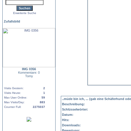
Erweiterte Suche
Zufallsbild
IMG 0356
Kommentare: 0
Tomy
Visits Gestern:
2
Visits Heute:
1
Max User Online:
59
..müde bin ich, ... (gab eine Schäferhund od
Max Visits/Day:
883
Beschreibung:
Counter Full:
2275037
Schlüsselwörter:
Datum:
Hits:
Downloads:
Bewertung: