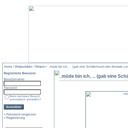
Home
/
Welpenbilder
/
Welpen
/ ..müde bin ich, ... (gab eine Schäferhund oder Airedale z
Registrierte Benutzer
..müde bin ich, ... (gab eine S
Benutzername:
Passwort:
Beim nächsten Besuch
automatisch anmelden?
»
Password vergessen
»
Registrierung