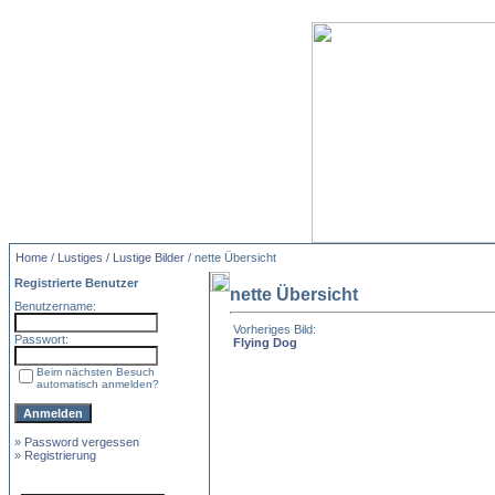
Home
/
Lustiges
/
Lustige Bilder
/ nette Übersicht
Registrierte Benutzer
nette Übersicht
Benutzername:
Vorheriges Bild:
Passwort:
Flying Dog
Beim nächsten Besuch
automatisch anmelden?
»
Password vergessen
»
Registrierung