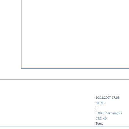
10.11.2007 17:06
46180
0
0.00 (0 Stimme(n))
69.1 KB
Tomy