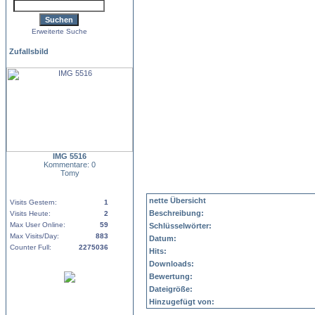
Erweiterte Suche
Zufallsbild
IMG 5516
Kommentare: 0
Tomy
nette Übersicht
Visits Gestern:
1
Beschreibung:
Visits Heute:
2
Max User Online:
59
Schlüsselwörter:
Max Visits/Day:
883
Datum:
Counter Full:
2275036
Hits:
Downloads:
Bewertung:
Dateigröße:
Hinzugefügt von: