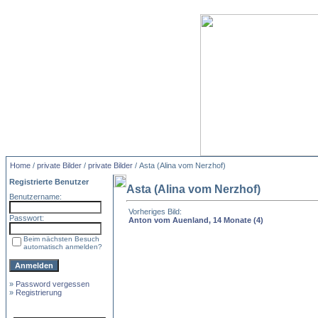
Home
/
private Bilder
/
private Bilder
/ Asta (Alina vom Nerzhof)
Registrierte Benutzer
Asta (Alina vom Nerzhof)
Benutzername:
Vorheriges Bild:
Passwort:
Anton vom Auenland, 14 Monate (4)
Beim nächsten Besuch
automatisch anmelden?
»
Password vergessen
»
Registrierung