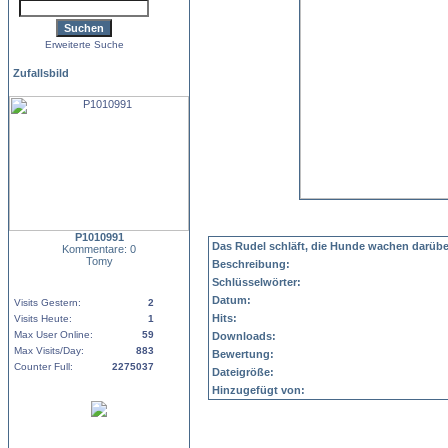
Erweiterte Suche
Zufallsbild
P1010991
Das Rudel schläft, die Hunde wachen darüber
Kommentare: 0
Tomy
Beschreibung:
Schlüsselwörter:
Datum:
Visits Gestern:
2
Hits:
Visits Heute:
1
Max User Online:
59
Downloads:
Max Visits/Day:
883
Bewertung:
Counter Full:
2275037
Dateigröße:
Hinzugefügt von: