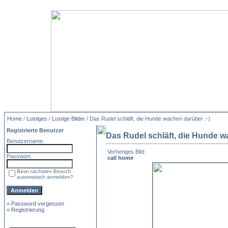
Home
/
Lustiges
/
Lustige Bilder
/ Das Rudel schläft, die Hunde wachen darüber :-)
Registrierte Benutzer
Das Rudel schläft, die Hunde w
Benutzername:
Vorheriges Bild:
Passwort:
call home
Beim nächsten Besuch
automatisch anmelden?
»
Password vergessen
»
Registrierung