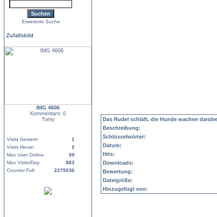
Erweiterte Suche
Zufallsbild
IMG 4606
Kommentare: 0
Tomy
Das Rudel schläft, die Hunde wachen darüber
Beschreibung:
Schlüsselwörter:
Visits Gestern:
1
Datum:
Visits Heute:
2
Hits:
Max User Online:
59
Max Visits/Day:
883
Downloads:
Counter Full:
2275036
Bewertung:
Dateigröße:
Hinzugefügt von: