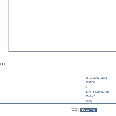
 :-)
16.12.2007 11:06
207500
0
3.40 (5 Stimme(n))
55.6 KB
Tomy