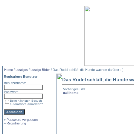
Home
/
Lustiges
/
Lustige Bilder
/ Das Rudel schläft, die Hunde wachen darüber :-)
Registrierte Benutzer
Das Rudel schläft, die Hunde w
Benutzername:
Vorheriges Bild:
Passwort:
call home
Beim nächsten Besuch
automatisch anmelden?
»
Password vergessen
»
Registrierung