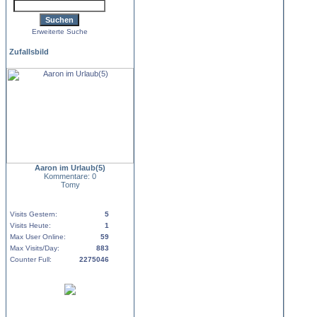
Erweiterte Suche
Zufallsbild
Aaron im Urlaub(5)
Kommentare: 0
Tomy
Visits Gestern:
5
Visits Heute:
1
Max User Online:
59
Max Visits/Day:
883
Counter Full:
2275046