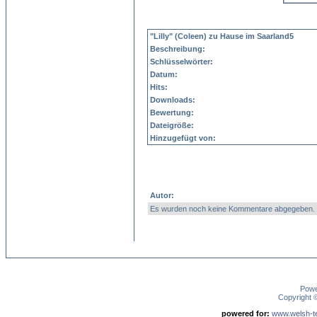
"Lilly" (Coleen) zu Hause im Saarland5
Beschreibung:
Schlüsselwörter:
Datum:
Hits:
Downloads:
Bewertung:
Dateigröße:
Hinzugefügt von:
Autor:
Es wurden noch keine Kommentare abgegeben.
Pow
Copyright
powered for:
www.welsh-ter