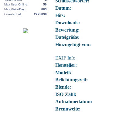
Schlüsselwörter:
Max User Online:
59
Datum:
Max Visits/Day:
883
Counter Full:
2275036
Hits:
Downloads:
Bewertung:
Dateigröße:
Hinzugefügt von:
EXIF Info
Hersteller:
Modell:
Belichtungszeit:
Blende:
ISO-Zahl:
Aufnahmedatum:
Brennweite: