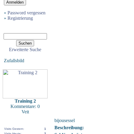
»
Password vergessen
»
Registrierung
Erweiterte Suche
Zufallsbild
Training 2
Kommentare: 0
Veit
bijousessel
Beschreibung:
Visits Gestern:
1
Visits Heute:
2