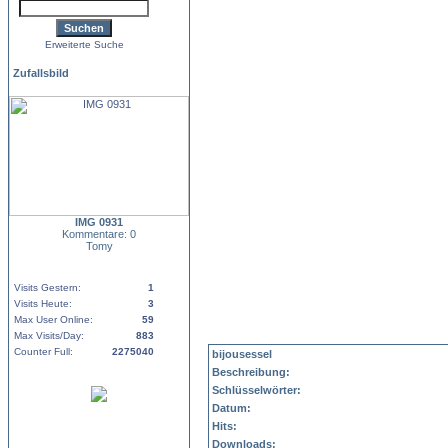
Erweiterte Suche
Zufallsbild
IMG 0931
Kommentare: 0
Tomy
Visits Gestern:
1
Visits Heute:
3
Max User Online:
59
Max Visits/Day:
883
Counter Full:
2275040
bijousessel
Beschreibung:
Schlüsselwörter:
Datum:
Hits:
Downloads: