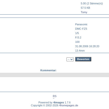
5.00 (2 Stimme(n))
57.5 KB
Tomy
Panasonic
DMC-FZ5
1/5
F/3.2
100
31.08.2006 16:28:20
13.4mm
Kommentar:
Powered by
4images
1.7.6
Copyright © 2002-2026
4homepages.de