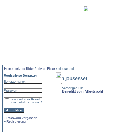
Home
/
private Bilder
/
private Bilder
/ bijousessel
Registrierte Benutzer
bijousessel
Benutzername:
Vorheriges Bild:
Passwort:
Benedikt vom Albertspöhl
Beim nächsten Besuch
automatisch anmelden?
»
Password vergessen
»
Registrierung