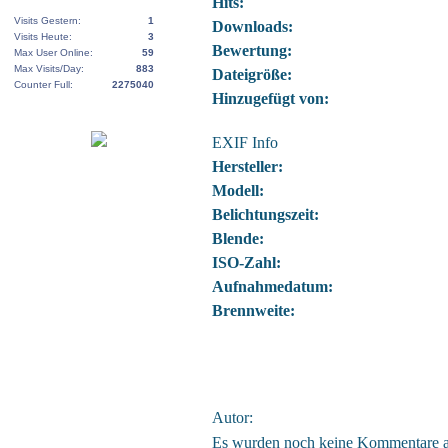
Hits:
Visits Gestern:
1
Downloads:
Visits Heute:
3
Bewertung:
Max User Online:
59
Max Visits/Day:
883
Dateigröße:
Counter Full:
2275040
Hinzugefügt von:
EXIF Info
Hersteller:
Modell:
Belichtungszeit:
Blende:
ISO-Zahl:
Aufnahmedatum:
Brennweite:
Autor:
Es wurden noch keine Kommentare 