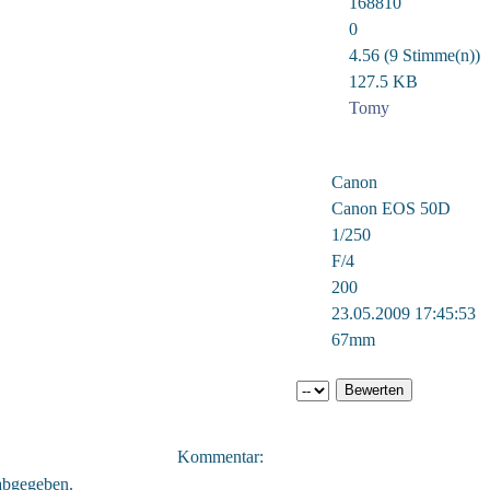
168810
0
4.56 (9 Stimme(n))
127.5 KB
Tomy
Canon
Canon EOS 50D
1/250
F/4
200
23.05.2009 17:45:53
67mm
Kommentar:
abgegeben.