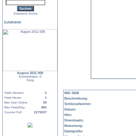
Erweiterte Suche
Zufallsbild
August 2011 008
Kommentare: 0
Tomy
Visits Gestern:
2
IMG 0928
Visits Heute:
1
Beschreibung:
Max User Online:
59
Schlüsselwörter:
Max Visits/Day:
883
Datum:
Counter Full:
2275037
Hits:
Downloads:
Bewertung:
Dateigröße: