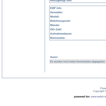
Hinzugefügt von:
EXIF Info
Hersteller:
Modell:
Belichtungszeit:
Blende:
ISO-Zahl:
Aufnahmedatum:
Brennweite:
Autor:
Es wurden noch keine Kommentare abgegeben.
Pow
Copyright
powered for:
www.welsh-ter