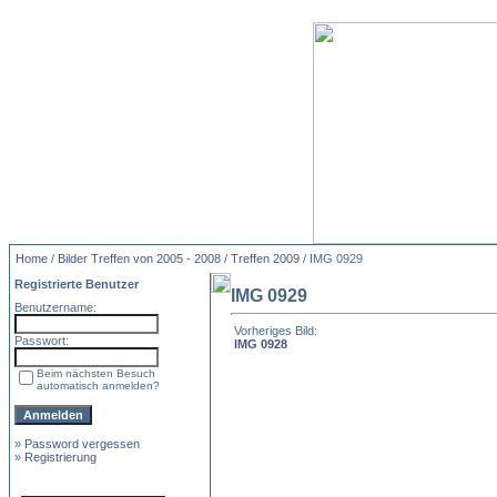
Home
/
Bilder Treffen von 2005 - 2008
/
Treffen 2009
/ IMG 0929
Registrierte Benutzer
IMG 0929
Benutzername:
Vorheriges Bild:
Passwort:
IMG 0928
Beim nächsten Besuch
automatisch anmelden?
»
Password vergessen
»
Registrierung