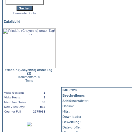
Erweiterte Suche
Zufallsbild
Frieda´s (Cheyenne) erster Tag!
(2)
Kommentare: 0
Tomy
IMG 0929
Visits Gestern:
1
Beschreibung:
Visits Heute:
1
Schlüsselwörter:
Max User Online:
59
Datum:
Max Visits/Day:
883
Hits:
Counter Full:
2275038
Downloads:
Bewertung:
Dateigröße: