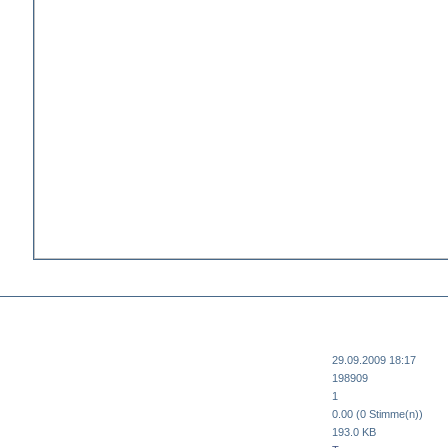
29.09.2009 18:17
198909
1
0.00 (0 Stimme(n))
193.0 KB