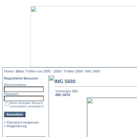
Home
/
Bilder Treffen von 2005 - 2008
/
Treffen 2009
/ IMG 5680
Registrierte Benutzer
IMG 5680
Benutzername:
Vorheriges Bild:
Passwort:
IMG 5670
Beim nächsten Besuch
automatisch anmelden?
»
Password vergessen
»
Registrierung