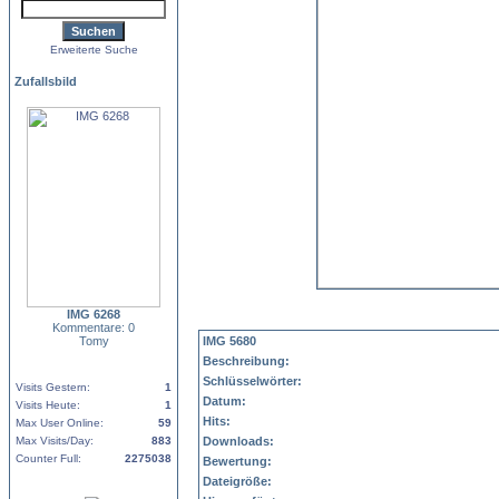
Erweiterte Suche
Zufallsbild
IMG 6268
Kommentare: 0
Tomy
IMG 5680
Beschreibung:
Schlüsselwörter:
Visits Gestern:
1
Datum:
Visits Heute:
1
Hits:
Max User Online:
59
Max Visits/Day:
883
Downloads:
Counter Full:
2275038
Bewertung:
Dateigröße: