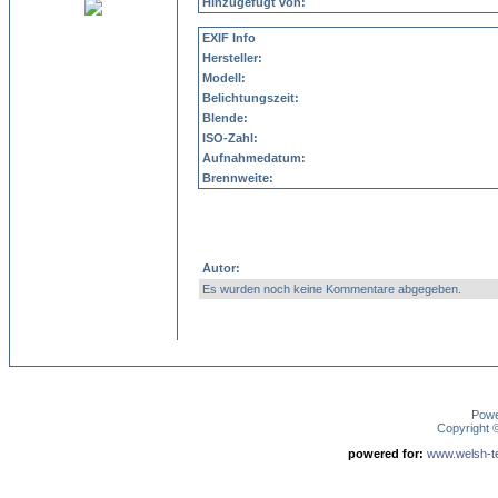
Hinzugefügt von:
EXIF Info
Hersteller:
Modell:
Belichtungszeit:
Blende:
ISO-Zahl:
Aufnahmedatum:
Brennweite:
Autor:
Es wurden noch keine Kommentare abgegeben.
Pow
Copyright
powered for:
www.welsh-ter