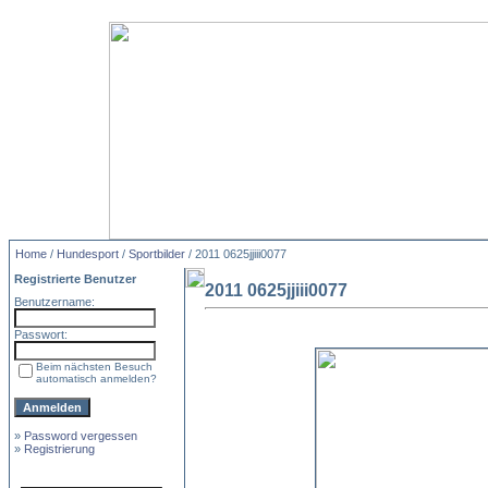
Home
/
Hundesport
/
Sportbilder
/ 2011 0625jjiii0077
Registrierte Benutzer
2011 0625jjiii0077
Benutzername:
Passwort:
Beim nächsten Besuch
automatisch anmelden?
»
Password vergessen
»
Registrierung