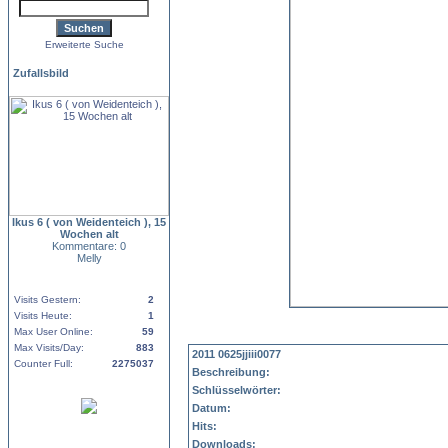
Erweiterte Suche
Zufallsbild
Ikus 6 ( von Weidenteich ), 15
Wochen alt
Kommentare: 0
Melly
Visits Gestern:
2
Visits Heute:
1
Max User Online:
59
Max Visits/Day:
883
2011 0625jjiii0077
Counter Full:
2275037
Beschreibung:
Schlüsselwörter:
Datum:
Hits:
Downloads: