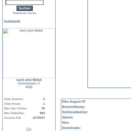
Erweiterte Suche
Zufallsbild
noch eine Welsh
Kommentare: 0
Melly
Visits Gestern:
2
Eiko August 97
Visits Heute:
1
Beschreibung:
Max User Online:
59
Schlüsselwörter:
Max Visits/Day:
883
Datum:
Counter Full:
2275037
Hits:
Downloads: