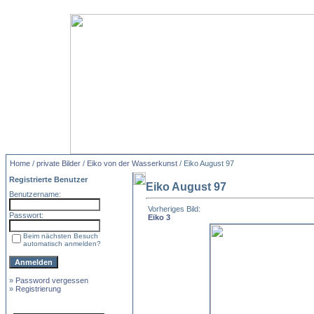
Home
/
private Bilder
/
Eiko von der Wasserkunst
/ Eiko August 97
Registrierte Benutzer
Eiko August 97
Benutzername:
Vorheriges Bild:
Passwort:
Eiko 3
Beim nächsten Besuch
automatisch anmelden?
»
Password vergessen
»
Registrierung