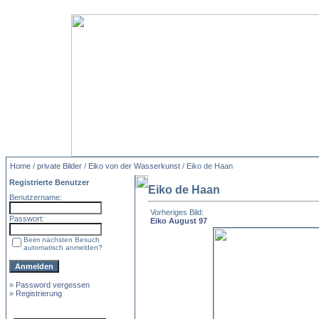
Home
/
private Bilder
/
Eiko von der Wasserkunst
/ Eiko de Haan
Registrierte Benutzer
Eiko de Haan
Benutzername:
Vorheriges Bild:
Passwort:
Eiko August 97
Beim nächsten Besuch
automatisch anmelden?
»
Password vergessen
»
Registrierung