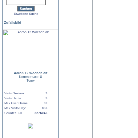
Erweiterte Suche
Zufallsbild
Aaron 12 Wochen alt
Kommentare: 0
Tomy
Visits Gestern:
3
Visits Heute:
3
Max User Online:
59
Max Visits/Day:
883
Counter Full:
2275043