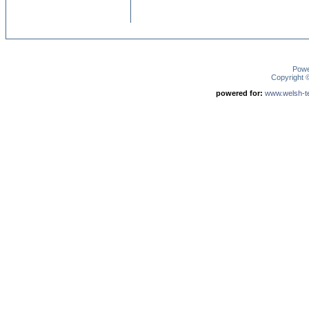
Pow
Copyright
powered for:
www.welsh-ter