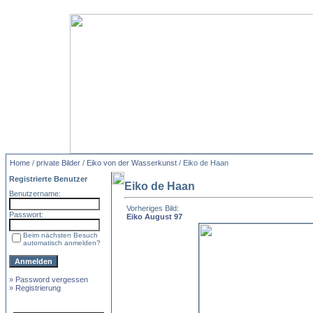
Home
/
private Bilder
/
Eiko von der Wasserkunst
/ Eiko de Haan
Registrierte Benutzer
Eiko de Haan
Benutzername:
Vorheriges Bild:
Passwort:
Eiko August 97
Beim nächsten Besuch
automatisch anmelden?
»
Password vergessen
»
Registrierung