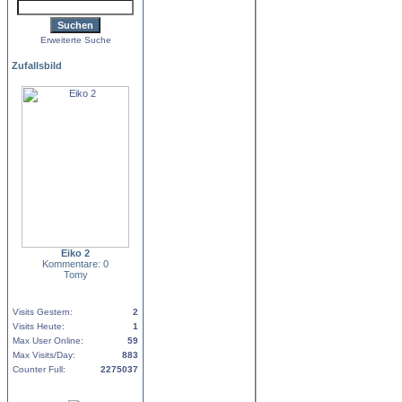
Erweiterte Suche
Zufallsbild
Eiko 2
Kommentare: 0
Tomy
Visits Gestern:
2
Visits Heute:
1
Max User Online:
59
Max Visits/Day:
883
Counter Full:
2275037