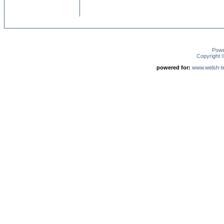
Pow
Copyright
powered for:
www.welsh-ter