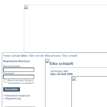
Home
/
private Bilder
/
Eiko von der Wasserkunst
/ Eiko schlaeft
Registrierte Benutzer
Eiko schlaeft
Benutzername:
Vorheriges Bild:
Passwort:
Eiko mit Ball 1999
Beim nächsten Besuch
automatisch anmelden?
»
Password vergessen
»
Registrierung