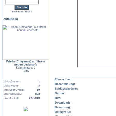
Erweiterte Suche
Zufallsbild
Frieda (Cheyenne) auf ihrem
neuen Ledersofa
Kommentare: 0
Tomy
Eiko schlaeft
Visits Gestern:
1
Beschreibung:
Visits Heute:
3
Schlüsselwörter:
Max User Online:
59
Datum:
Max Visits/Day:
883
Hits:
Counter Full:
2275040
Downloads:
Bewertung:
Dateigröße: