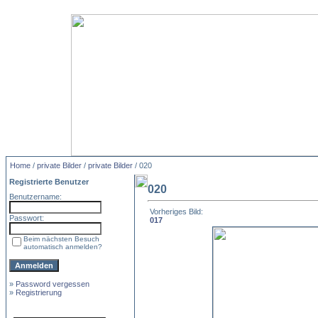
Home
/
private Bilder
/
private Bilder
/ 020
Registrierte Benutzer
020
Benutzername:
Vorheriges Bild:
Passwort:
017
Beim nächsten Besuch
automatisch anmelden?
»
Password vergessen
»
Registrierung