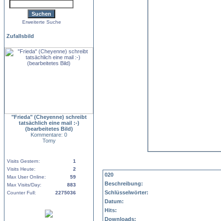
Erweiterte Suche
Zufallsbild
"Frieda" (Cheyenne) schreibt
tatsächlich eine mail :-)
(bearbeitetes Bild)
Kommentare: 0
Tomy
Visits Gestern:
1
Visits Heute:
2
020
Max User Online:
59
Beschreibung:
Max Visits/Day:
883
Schlüsselwörter:
Counter Full:
2275036
Datum:
Hits:
Downloads: