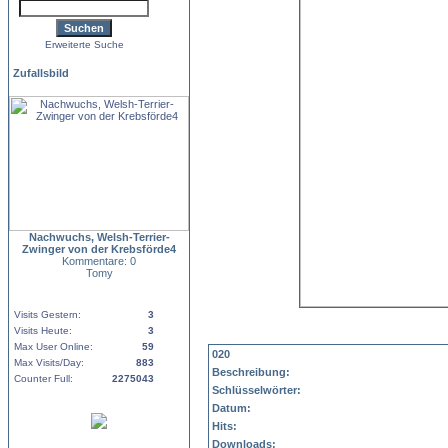
Erweiterte Suche
Zufallsbild
Nachwuchs, Welsh-Terrier-
Zwinger von der Krebsförde4
Kommentare: 0
Tomy
Visits Gestern:
3
Visits Heute:
3
Max User Online:
59
020
Max Visits/Day:
883
Beschreibung:
Counter Full:
2275043
Schlüsselwörter:
Datum:
Hits:
Downloads: