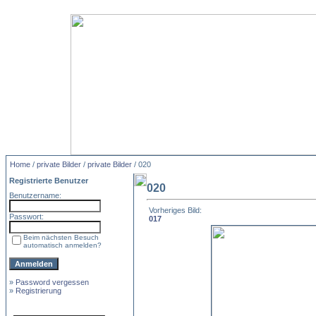
Home
/
private Bilder
/
private Bilder
/ 020
Registrierte Benutzer
020
Benutzername:
Vorheriges Bild:
Passwort:
017
Beim nächsten Besuch
automatisch anmelden?
»
Password vergessen
»
Registrierung