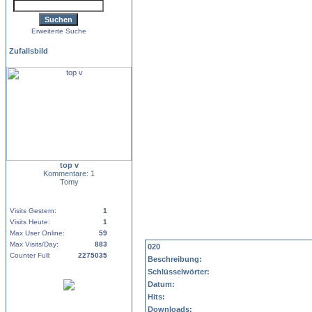
Erweiterte Suche
Zufallsbild
top v
Kommentare: 1
Tomy
Visits Gestern:
1
Visits Heute:
1
Max User Online:
59
Max Visits/Day:
883
020
Counter Full:
2275035
Beschreibung:
Schlüsselwörter:
Datum:
Hits:
Downloads: