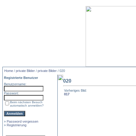
Home
/
private Bilder
/
private Bilder
/ 020
Registrierte Benutzer
020
Benutzername:
Vorheriges Bild:
Passwort:
017
Beim nächsten Besuch
automatisch anmelden?
»
Password vergessen
»
Registrierung