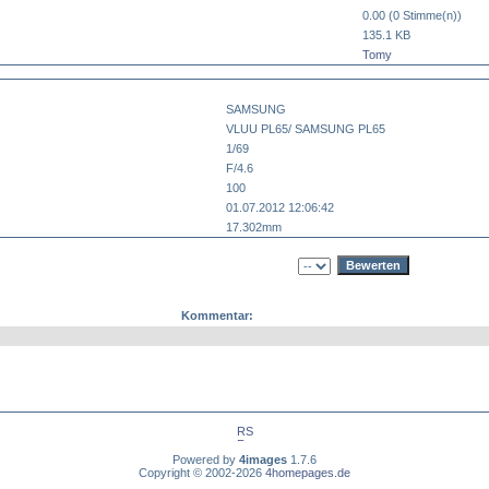
0.00 (0 Stimme(n))
135.1 KB
Tomy
SAMSUNG
VLUU PL65/ SAMSUNG PL65
1/69
F/4.6
100
01.07.2012 12:06:42
17.302mm
Kommentar:
Powered by
4images
1.7.6
Copyright © 2002-2026
4homepages.de