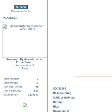
Erweiterte Suche
Zufallsbild
Anni und Alyshia wünschen
Frohe Ostern
Kommentare: 0
Tomy
Visits Gestern:
2
Visits Heute:
1
Max User Online:
59
SDC11064
Max Visits/Day:
883
Beschreibung:
Counter Full:
2275037
Schlüsselwörter:
Datum:
Hits:
Downloads: