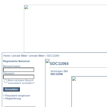
Home
/
private Bilder
/
private Bilder
/ SDC11064
Registrierte Benutzer
SDC11064
Benutzername:
Vorheriges Bild:
Passwort:
SDC11046
Beim nächsten Besuch
automatisch anmelden?
»
Password vergessen
»
Registrierung