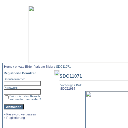
Home
/
private Bilder
/
private Bilder
/ SDC11071
Registrierte Benutzer
SDC11071
Benutzername:
Vorheriges Bild:
Passwort:
SDC11064
Beim nächsten Besuch
automatisch anmelden?
»
Password vergessen
»
Registrierung