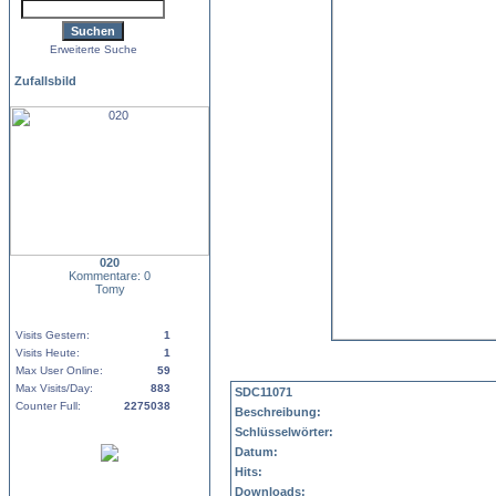
Erweiterte Suche
Zufallsbild
020
Kommentare: 0
Tomy
Visits Gestern:
1
Visits Heute:
1
Max User Online:
59
Max Visits/Day:
883
SDC11071
Counter Full:
2275038
Beschreibung:
Schlüsselwörter:
Datum:
Hits:
Downloads: