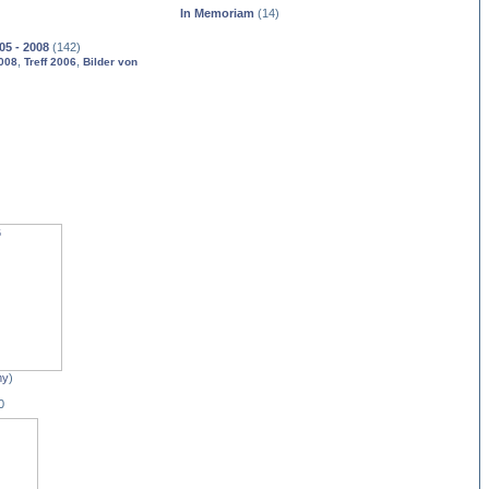
In Memoriam
(14)
05 - 2008
(142)
,
,
2008
Treff 2006
Bilder von
my
)
0