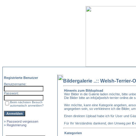
Registrierte Benutzer
Bildergalerie ..:: Welsh-Terrier-O
Benutzername:
Hinweis zum Bildupload
Passwort:
Wer Bilder in die Galerie laden möchte, bitte unbe
Die Bilder bitte an info[at]welsh-terrier-online.de
Beim nächsten Besuch
Wer möchte, kann eine Kategorie angeben, ansons
automatisch anmelden?
angegeben sein, so verkleinere ich die Bilder, um
Einen direkten Upload habe ich für User und Gä
»
Password vergessen
Für Ihr Verständnis dankend, den Umweg per
E-
»
Registrierung
Kategorien