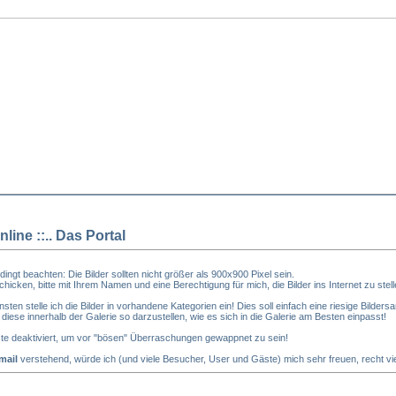
nline ::.. Das Portal
dingt beachten: Die Bilder sollten nicht größer als 900x900 Pixel sein.
 schicken, bitte mit Ihrem Namen und eine Berechtigung für mich, die Bilder ins Internet zu stell
ten stelle ich die Bilder in vorhandene Kategorien ein! Dies soll einfach eine riesige Bild
 diese innerhalb der Galerie so darzustellen, wie es sich in die Galerie am Besten einpasst!
ste deaktiviert, um vor "bösen" Überraschungen gewappnet zu sein!
mail
verstehend, würde ich (und viele Besucher, User und Gäste) mich sehr freuen, recht viel