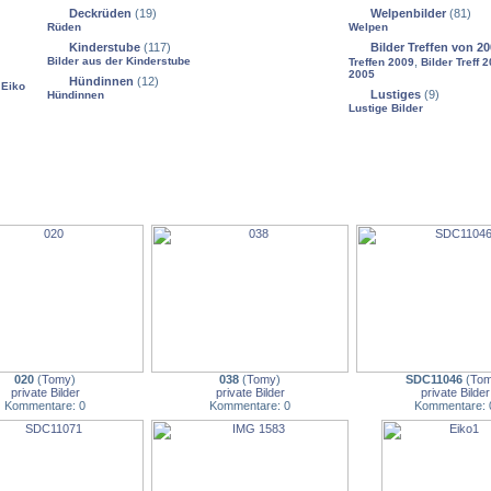
Deckrüden
(19)
Welpenbilder
(81)
Rüden
Welpen
Kinderstube
(117)
Bilder Treffen von 20
Bilder aus der Kinderstube
,
Treffen 2009
Bilder Treff 
2005
Hündinnen
(12)
,
Eiko
Lustiges
(9)
Hündinnen
Lustige Bilder
020
(
Tomy
)
038
(
Tomy
)
SDC11046
(
To
private Bilder
private Bilder
private Bilder
Kommentare: 0
Kommentare: 0
Kommentare: 