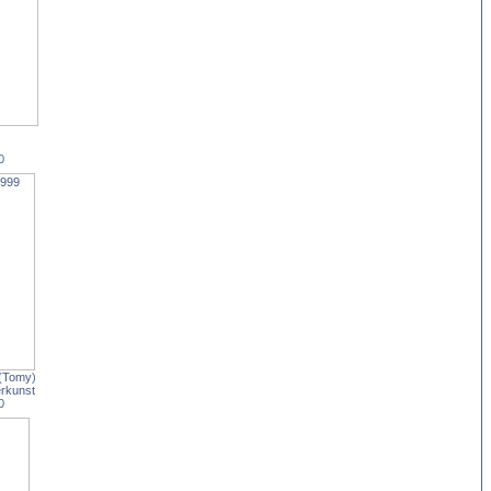
)
0
(
Tomy
)
rkunst
0