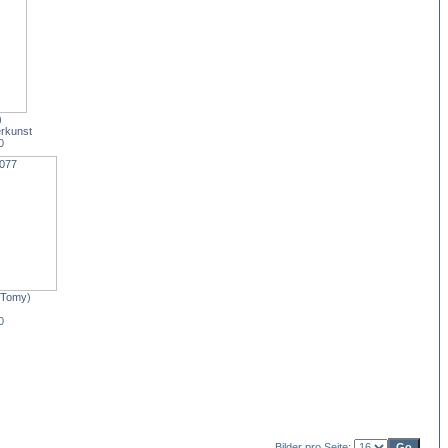
)
rkunst
0
Tomy
)
0
Bilder pro Seite: