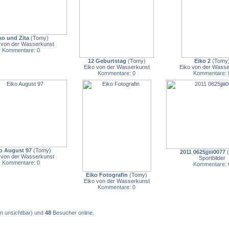
ko und Zita
(
Tomy
)
 von der Wasserkunst
Kommentare: 0
12 Geburtstag
(
Tomy
)
Eiko 2
(
Tomy
Eiko von der Wasserkunst
Eiko von der Wasse
Kommentare: 0
Kommentare: 
o August 97
(
Tomy
)
2011 0625jjiii0077
(
 von der Wasserkunst
Sportbilder
Kommentare: 0
Kommentare: 
Eiko Fotografin
(
Tomy
)
Eiko von der Wasserkunst
Kommentare: 0
on unsichtbar) und
48
Besucher online.