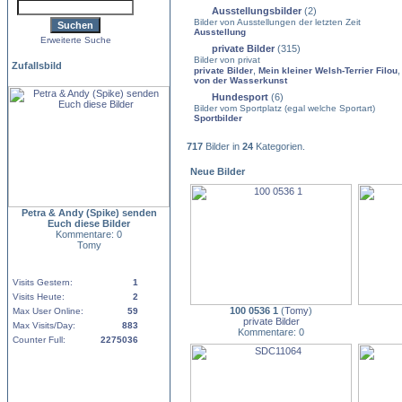
Ausstellungsbilder
(2)
Bilder von Ausstellungen der letzten Zeit
Ausstellung
Erweiterte Suche
private Bilder
(315)
Bilder von privat
Zufallsbild
,
private Bilder
Mein kleiner Welsh-Terrier Filou
von der Wasserkunst
Hundesport
(6)
Bilder vom Sportplatz (egal welche Sportart)
Sportbilder
717
Bilder in
24
Kategorien.
Neue Bilder
Petra & Andy (Spike) senden
Euch diese Bilder
Kommentare: 0
Tomy
Visits Gestern:
1
Visits Heute:
2
100 0536 1
(
Tomy
)
Max User Online:
59
private Bilder
Max Visits/Day:
883
Kommentare: 0
Counter Full:
2275036