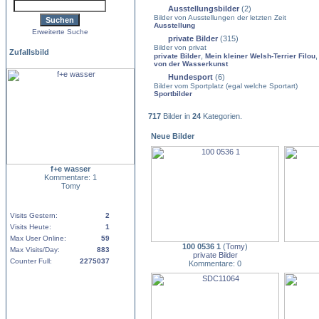
Ausstellungsbilder
(2)
Bilder von Ausstellungen der letzten Zeit
Ausstellung
Erweiterte Suche
private Bilder
(315)
Bilder von privat
Zufallsbild
,
private Bilder
Mein kleiner Welsh-Terrier Filou
von der Wasserkunst
Hundesport
(6)
Bilder vom Sportplatz (egal welche Sportart)
Sportbilder
717
Bilder in
24
Kategorien.
Neue Bilder
f+e wasser
Kommentare: 1
Tomy
Visits Gestern:
2
Visits Heute:
1
Max User Online:
59
100 0536 1
(
Tomy
)
Max Visits/Day:
883
private Bilder
Counter Full:
2275037
Kommentare: 0