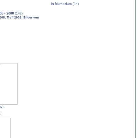
In Memoriam
(14)
05 - 2008
(142)
,
,
2008
Treff 2006
Bilder von
my
)
0