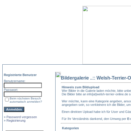
Registrierte Benutzer
Bildergalerie ..:: Welsh-Terrier-O
Benutzername:
Hinweis zum Bildupload
Passwort:
Wer Bilder in die Galerie laden möchte, bitte unbe
Die Bilder bitte an info[at]welsh-terrier-online.de
Beim nächsten Besuch
Wer möchte, kann eine Kategorie angeben, ansons
automatisch anmelden?
angegeben sein, so verkleinere ich die Bilder, um
Einen direkten Upload habe ich für User und Gä
»
Password vergessen
Für Ihr Verständnis dankend, den Umweg per
E-
»
Registrierung
Kategorien