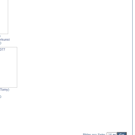
)
rkunst
0
Tomy
)
0
Bilder pro Seite: