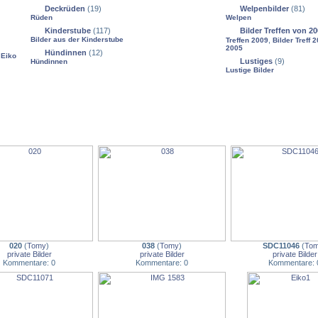
Deckrüden
(19)
Welpenbilder
(81)
Rüden
Welpen
Kinderstube
(117)
Bilder Treffen von 20
Bilder aus der Kinderstube
,
Treffen 2009
Bilder Treff 
2005
Hündinnen
(12)
,
Eiko
Lustiges
(9)
Hündinnen
Lustige Bilder
020
(
Tomy
)
038
(
Tomy
)
SDC11046
(
To
private Bilder
private Bilder
private Bilder
Kommentare: 0
Kommentare: 0
Kommentare: 