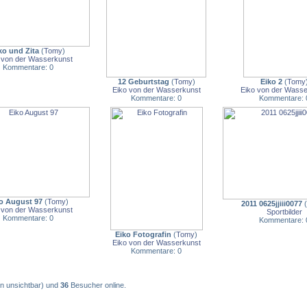
ko und Zita
(
Tomy
)
 von der Wasserkunst
Kommentare: 0
12 Geburtstag
(
Tomy
)
Eiko 2
(
Tomy
Eiko von der Wasserkunst
Eiko von der Wasse
Kommentare: 0
Kommentare: 
o August 97
(
Tomy
)
2011 0625jjiii0077
(
 von der Wasserkunst
Sportbilder
Kommentare: 0
Kommentare: 
Eiko Fotografin
(
Tomy
)
Eiko von der Wasserkunst
Kommentare: 0
on unsichtbar) und
36
Besucher online.