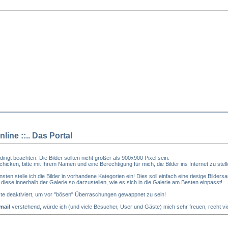
nline ::.. Das Portal
dingt beachten: Die Bilder sollten nicht größer als 900x900 Pixel sein.
 schicken, bitte mit Ihrem Namen und eine Berechtigung für mich, die Bilder ins Internet zu stell
ten stelle ich die Bilder in vorhandene Kategorien ein! Dies soll einfach eine riesige Bild
 diese innerhalb der Galerie so darzustellen, wie es sich in die Galerie am Besten einpasst!
ste deaktiviert, um vor "bösen" Überraschungen gewappnet zu sein!
mail
verstehend, würde ich (und viele Besucher, User und Gäste) mich sehr freuen, recht viel