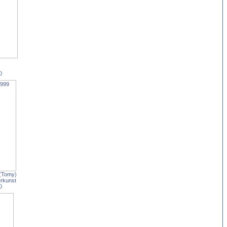
)
0
(
Tomy
)
rkunst
0