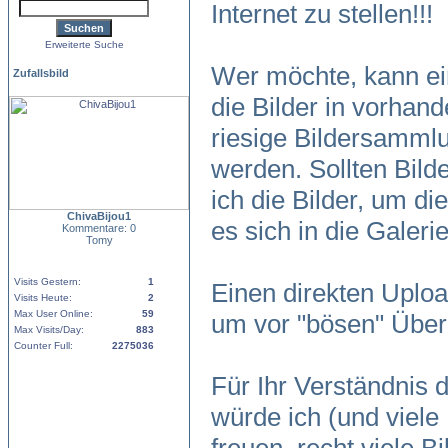
Internet zu stellen!!!
Erweiterte Suche
Wer möchte, kann ein
Zufallsbild
die Bilder in vorhand
riesige Bildersamm
werden. Sollten Bild
ich die Bilder, um di
ChivaBijou1
es sich in die Galer
Kommentare: 0
Tomy
Visits Gestern:
1
Einen direkten Uploa
Visits Heute:
2
Max User Online:
59
um vor "bösen" Über
Max Visits/Day:
883
Counter Full:
2275036
Für Ihr Verständnis
würde ich (und viele