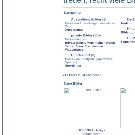
freuen, recht viele B
Kategorien
Ausstellungsbilder
(2)
Deck
Bilder von Ausstellungen der letzten
Rüden
Zeit
Kind
Ausstellung
Bilder au
private Bilder
(315)
Hün
Bilder von privat
Hündinn
,
private Bilder
Mein kleiner Welsh-
,
Terrier Filou
Eiko von der
Wasserkunst
Hundesport
(6)
Bilder vom Sportplatz (egal welche
Sportart)
Sportbilder
717
Bilder in
24
Kategorien.
Neue Bilder
100 0536 1
(
Tomy
)
private Bilder