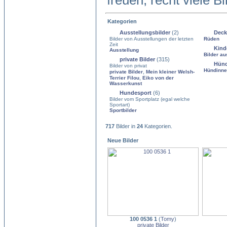
freuen, recht viele B
Kategorien
Ausstellungsbilder
(2)
Deck
Bilder von Ausstellungen der letzten
Rüden
Zeit
Kind
Ausstellung
Bilder au
private Bilder
(315)
Hün
Bilder von privat
Hündinn
,
private Bilder
Mein kleiner Welsh-
,
Terrier Filou
Eiko von der
Wasserkunst
Hundesport
(6)
Bilder vom Sportplatz (egal welche
Sportart)
Sportbilder
717
Bilder in
24
Kategorien.
Neue Bilder
100 0536 1
(
Tomy
)
private Bilder