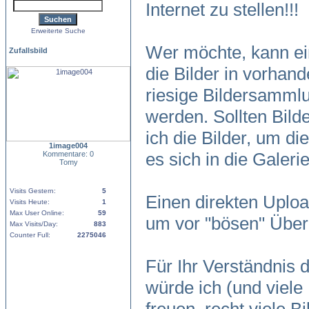
Internet zu stellen!!!
Erweiterte Suche
Wer möchte, kann ein
Zufallsbild
die Bilder in vorhand
riesige Bildersamm
werden. Sollten Bild
ich die Bilder, um di
1image004
es sich in die Galer
Kommentare: 0
Tomy
Visits Gestern:
5
Einen direkten Uploa
Visits Heute:
1
Max User Online:
59
um vor "bösen" Über
Max Visits/Day:
883
Counter Full:
2275046
Für Ihr Verständnis
würde ich (und viele