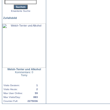
Erweiterte Suche
Zufallsbild
Welsh-Terrier und Alkohol
Kommentare: 0
Tomy
Visits Gestern:
1
Visits Heute:
2
Max User Online:
59
Max Visits/Day:
883
Counter Full:
2275036