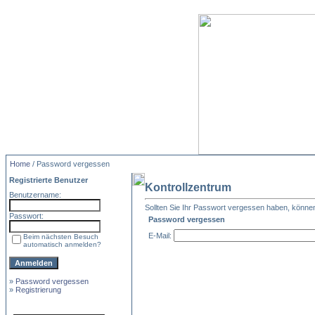
Home
/ Password vergessen
Registrierte Benutzer
Kontrollzentrum
Benutzername:
Sollten Sie Ihr Passwort vergessen haben, können S
Passwort:
Password vergessen
E-Mail:
Beim nächsten Besuch
automatisch anmelden?
»
Password vergessen
»
Registrierung