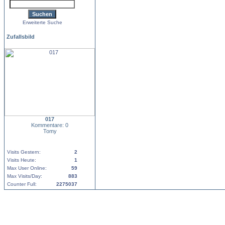
Erweiterte Suche
Zufallsbild
017
Kommentare: 0
Tomy
Visits Gestern:
2
Visits Heute:
1
Max User Online:
59
Max Visits/Day:
883
Counter Full:
2275037