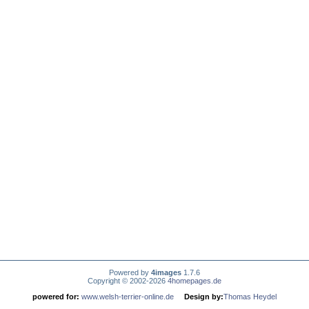
Powered by
4images
1.7.6
Copyright © 2002-2026
4homepages.de
powered for:
www.welsh-terrier-online.de
Design by:
Thomas Heydel