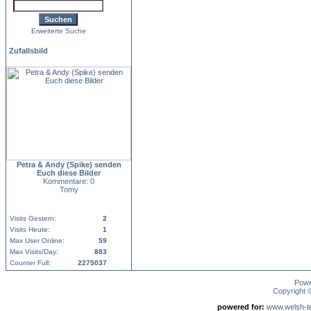
Erweiterte Suche
Zufallsbild
Petra & Andy (Spike) senden
Euch diese Bilder
Kommentare: 0
Tomy
Visits Gestern:
2
Visits Heute:
1
Max User Online:
59
Max Visits/Day:
883
Counter Full:
2275037
Pow
Copyright
powered for:
www.welsh-ter