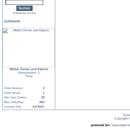
Erweiterte Suche
Zufallsbild
Welsh-Terrier und Katzen
Kommentare: 0
Tomy
Visits Gestern:
2
Visits Heute:
1
Max User Online:
59
Max Visits/Day:
883
Counter Full:
2275037
Pow
Copyright
powered for:
www.welsh-ter