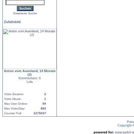
Erweiterte Suche
Zufallsbild
Anton vom Auenland, 14 Monate
(2)
Kommentare: 0
Lola
Visits Gestern:
2
Visits Heute:
1
Max User Online:
59
Max Visits/Day:
883
Counter Full:
2275037
Pow
Copyright
powered for:
www.welsh-ter