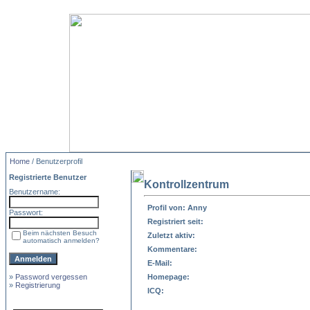
Home
/ Benutzerprofil
Registrierte Benutzer
Kontrollzentrum
Benutzername:
Profil von: Anny
Passwort:
Registriert seit:
Beim nächsten Besuch
Zuletzt aktiv:
automatisch anmelden?
Kommentare:
E-Mail:
»
Password vergessen
Homepage:
»
Registrierung
ICQ: