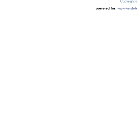
Copyright
powered for:
www.welsh-ter