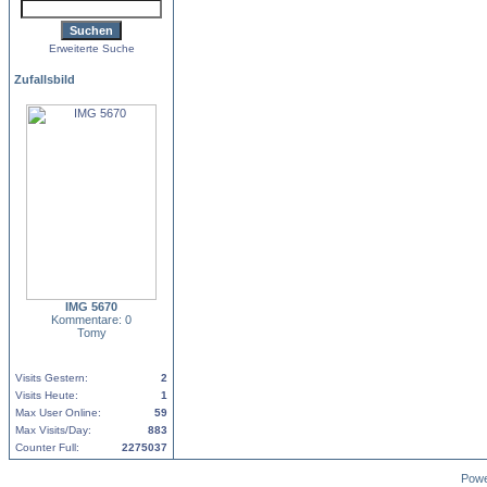
Erweiterte Suche
Zufallsbild
IMG 5670
Kommentare: 0
Tomy
Visits Gestern:
2
Visits Heute:
1
Max User Online:
59
Max Visits/Day:
883
Counter Full:
2275037
Pow