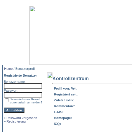
Home
/ Benutzerprofil
Registrierte Benutzer
Kontrollzentrum
Benutzername:
Profil von: Veit
Passwort:
Registriert seit:
Beim nächsten Besuch
Zuletzt aktiv:
automatisch anmelden?
Kommentare:
E-Mail:
»
Password vergessen
Homepage:
»
Registrierung
ICQ: