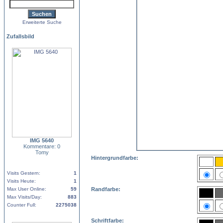
Erweiterte Suche
Zufallsbild
IMG 5640
Kommentare: 0
Tomy
Hintergrundfarbe:
Visits Gestern:
1
Visits Heute:
1
Max User Online:
59
Randfarbe:
Max Visits/Day:
883
Counter Full:
2275038
Schriftfarbe: