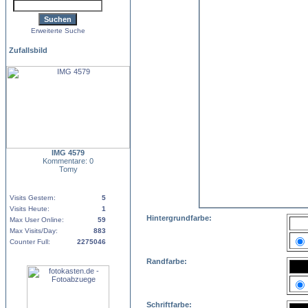
Erweiterte Suche
Zufallsbild
IMG 4579
Kommentare: 0
Tomy
Visits Gestern:
5
Visits Heute:
1
Hintergrundfarbe:
Max User Online:
59
Max Visits/Day:
883
Counter Full:
2275046
Randfarbe:
Schriftfarbe: